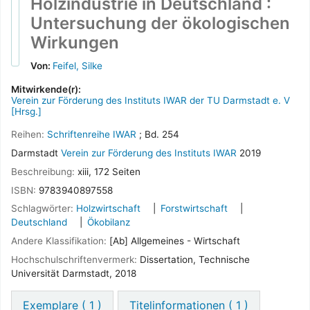
Holzindustrie in Deutschland
:
Untersuchung der ökologischen
Wirkungen
Von:
Feifel, Silke
Mitwirkende(r):
Verein zur Förderung des Instituts IWAR der TU Darmstadt e. V
[Hrsg.]
Reihen:
Schriftenreihe IWAR
; Bd. 254
Darmstadt
Verein zur Förderung des Instituts IWAR
2019
Beschreibung:
xiii, 172 Seiten
ISBN:
9783940897558
Schlagwörter:
Holzwirtschaft
Forstwirtschaft
Deutschland
Ökobilanz
Andere Klassifikation:
[Ab] Allgemeines - Wirtschaft
Hochschulschriftenvermerk:
Dissertation, Technische
Universität Darmstadt, 2018
Exemplare
( 1 )
Titelinformationen ( 1 )