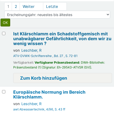
Sortieren
1
2
Weiter
Letzte
Sortieren nach:
Ergebnisse
Ist Klärschlamm ein Schadstoffgemisch mit
unabwägbarer Gefährlichkeit, von dem wir zu
wenig wissen ?
von
Leschber, R
ATV-DVWK-Schriftenreihe , Bd. 27 , S. 72-81
Verfügbarkeit:
Verfügbarer Präsenzbestand:
DWA-Bibliothek:
Präsenzbestand
(1)
Signatur:
Eh-29543-ATVSR (SV)
.
Zum Korb hinzufügen
Europäische Normung im Bereich
Klärschlamm.
von
Leschber, R
awt Abwassertechnik, 4/96, S. 43 ff